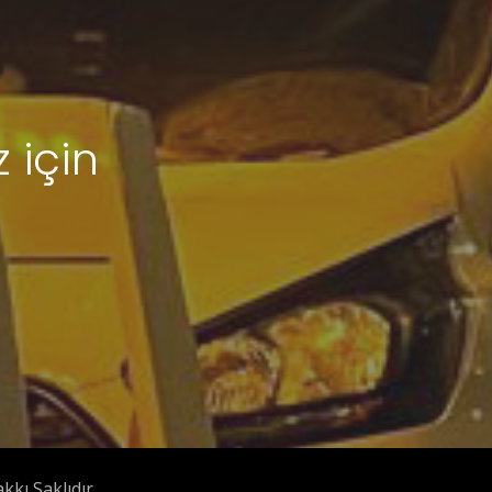
 için
kı Saklıdır.