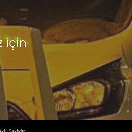
 için
kı Saklıdır.