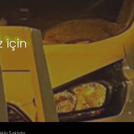
 için
kı Saklıdır.