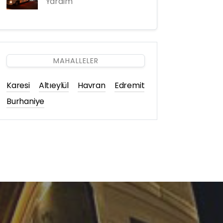
Yardım
MAHALLELER
Karesi
Altıeylül
Havran
Edremit
Burhaniye